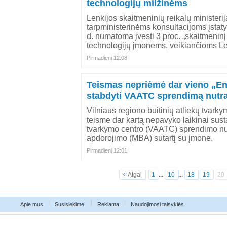
technologijų milžinėms
Lenkijos skaitmeninių reikalų ministeri
tarpministerinėms konsultacijoms įstat
d. numatoma įvesti 3 proc. „skaitmenin
technologijų įmonėms, veikiančioms Le
Pirmadienį 12:08
Teismas nepriėmė dar vieno „
stabdyti VAATC sprendimą nutrau
Vilniaus regiono buitinių atliekų tvar
teisme dar kartą nepavyko laikinai susta
tvarkymo centro (VAATC) sprendimo nut
apdorojimo (MBA) sutartį su įmone.
Pirmadienį 12:01
Atgal
1
...
10
...
18
19
20
|
|
|
Apie mus
Susisiekime!
Reklama
Naudojimosi taisyklės