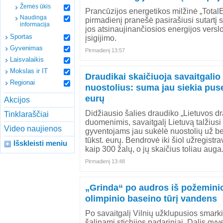
Žemės ūkis
Prancūzijos energetikos milžinė „Total
Naudinga
pirmadienį pranešė pasirašiusi sutartį s
informacija
jos atsinaujinančiosios energijos versl
Sportas
įsigijimo.
Gyvenimas
Pirmadienį 13:57
Laisvalaikis
Mokslas ir IT
Draudikai skaičiuoja savaitgalio
Regionai
nuostolius: suma jau siekia pus
eurų
Akcijos
Didžiausio šalies draudiko „Lietuvos d
Tinklaraščiai
duomenimis, savaitgalį Lietuvą talžiusi
Video naujienos
gyventojams jau sukėlė nuostolių už b
tūkst. eurų. Bendrovė iki šiol užregistr
Išskleisti meniu
kaip 300 žalų, o jų skaičius toliau auga..
Pirmadienį 13:48
„Grinda“ po audros iš požeminio
olimpinio baseino tūrį vandens
Po savaitgalį Vilnių užklupusios smarki
šalinami stichijos padariniai. Dalis gy