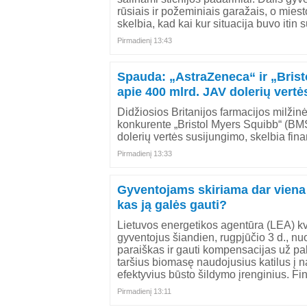
rūsiais ir požeminiais garažais, o mie
skelbia, kad kai kur situacija buvo itin 
Pirmadienį 13:43
Spauda: „AstraZeneca“ ir „Brist
apie 400 mlrd. JAV dolerių vertė
Didžiosios Britanijos farmacijos milži
konkurente „Bristol Myers Squibb“ (BM
dolerių vertės susijungimo, skelbia fina
Pirmadienį 13:33
Gyventojams skiriama dar viena
kas ją galės gauti?
Lietuvos energetikos agentūra (LEA) kv
gyventojus šiandien, rugpjūčio 3 d., nuo 
paraiškas ir gauti kompensacijas už pa
taršius biomasę naudojusius katilus į n
efektyvius būsto šildymo įrenginius. Fi
Pirmadienį 13:11