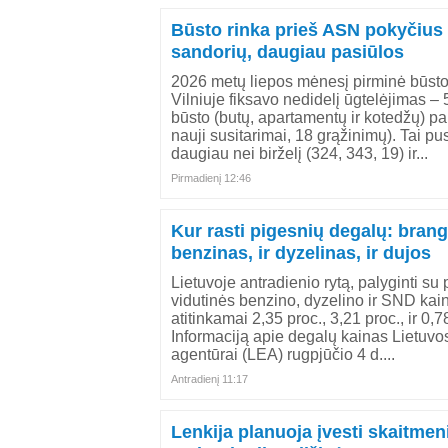
Būsto rinka prieš ASN pokyčius
sandorių, daugiau pasiūlos
2026 metų liepos mėnesį pirminė būsto
Vilniuje fiksavo nedidelį ūgtelėjimas –
būsto (butų, apartamentų ir kotedžų) p
nauji susitarimai, 18 grąžinimų). Tai pu
daugiau nei birželį (324, 343, 19) ir...
Pirmadienį 12:46
Kur rasti pigesnių degalų: brang
benzinas, ir dyzelinas, ir dujos
Lietuvoje antradienio rytą, palyginti su
vidutinės benzino, dyzelino ir SND kai
atitinkamai 2,35 proc., 3,21 proc., ir 0,
Informaciją apie degalų kainas Lietuvo
agentūrai (LEA) rugpjūčio 4 d....
Antradienį 11:17
Lenkija planuoja įvesti skaitme