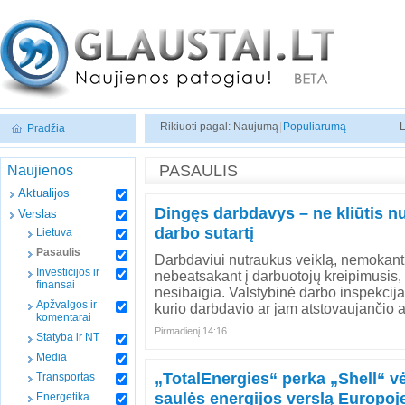
Rikiuoti pagal: Naujumą
|
Populiarumą
L
Pradžia
PASAULIS
Naujienos
Aktualijos
Dingęs darbdavys – ne kliūtis nu
Verslas
darbo sutartį
Lietuva
Pasaulis
Darbdaviui nutraukus veiklą, nemokant
Investicijos ir
nebeatsakant į darbuotojų kreipimusis,
finansai
nesibaigia. Valstybinė darbo inspekcij
Apžvalgos ir
kurio darbdavio ar jam atstovaujančio 
komentarai
Pirmadienį 14:16
Statyba ir NT
Media
„TotalEnergies“ perka „Shell“ vė
Transportas
saulės energijos verslą Europoj
Energetika